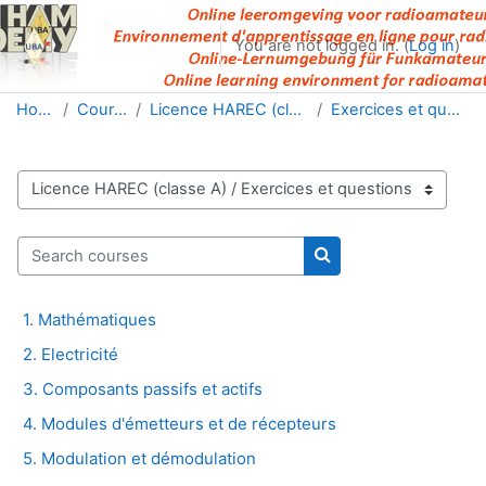
Skip to main content
You are not logged in. (
Log in
)
Home
Courses
Licence HAREC (classe A)
Exercices et questions
Course categories
Search courses
Search courses
1. Mathématiques
2. Electricité
3. Composants passifs et actifs
4. Modules d'émetteurs et de récepteurs
5. Modulation et démodulation