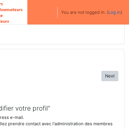
You are not logged in. (
Log in
)
Next
fier votre profil"
ress e-mail.
illez prendre contact avec l'administration des membres