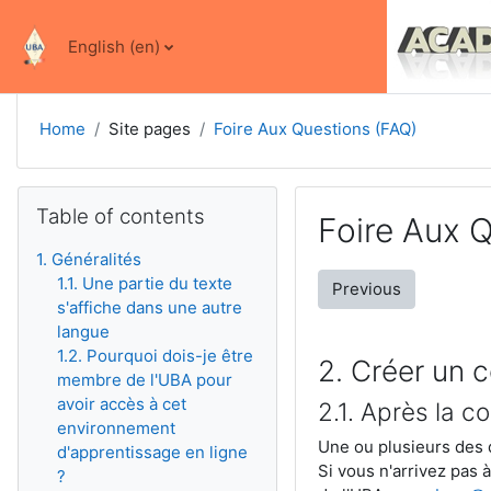
Skip to main content
English ‎(en)‎
Home
Site pages
Foire Aux Questions (FAQ)
Skip Table of contents
Table of contents
Foire Aux 
1. Généralités
1.1. Une partie du texte
Previous
s'affiche dans une autre
langue
1.2. Pourquoi dois-je être
2. Créer un 
membre de l'UBA pour
avoir accès à cet
2.1. Après la c
environnement
Une ou plusieurs des 
d'apprentissage en ligne
Si vous n'arrivez pas
?