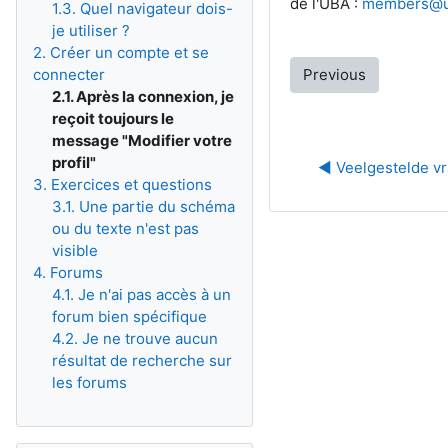
de l'UBA :
members@u
1.3. Quel navigateur dois-
je utiliser ?
2. Créer un compte et se
connecter
Previous
2.1. Après la connexion, je
reçoit toujours le
message "Modifier votre
profil"
◀︎ Veelgestelde v
3. Exercices et questions
3.1. Une partie du schéma
ou du texte n'est pas
visible
4. Forums
4.1. Je n'ai pas accès à un
forum bien spécifique
4.2. Je ne trouve aucun
résultat de recherche sur
les forums