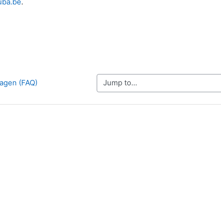
ba.be
.
Jump to...
ragen (FAQ)