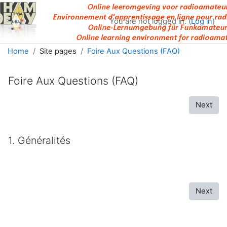
Skip to main content
You are not logged in. (
Log in
)
Home
Site pages
Foire Aux Questions (FAQ)
Foire Aux Questions (FAQ)
Next
1. Généralités
Next