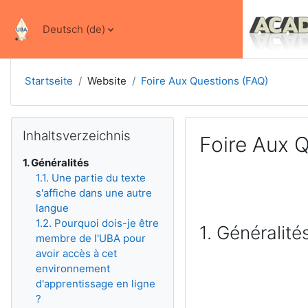
Zum Hauptinhalt
Deutsch ‎(de)‎
Startseite
Website
Foire Aux Questions (FAQ)
Inhaltsverzeichnis überspringen
Inhaltsverzeichnis
Foire Aux 
1. Généralités
1.1. Une partie du texte
s'affiche dans une autre
langue
1.2. Pourquoi dois-je être
1. Généralité
membre de l'UBA pour
avoir accès à cet
environnement
d'apprentissage en ligne
?